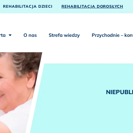
REHABILITACJA DZIECI
REHABILITACJA DOROSŁYCH
rta
O nas
Strefa wiedzy
Przychodnie – kon
NIEPUBL