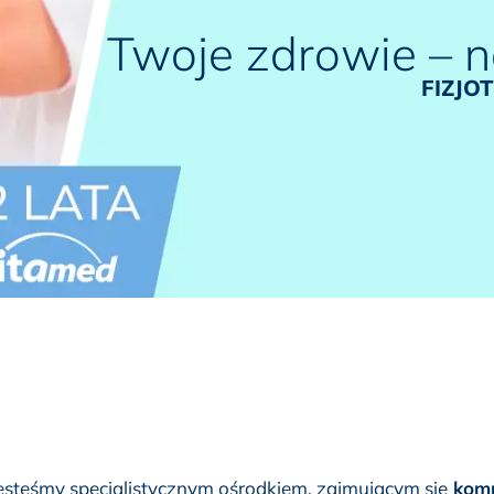
Twoje zdrowie – n
FIZJO
esteśmy specjalistycznym ośrodkiem, zajmującym się
komp