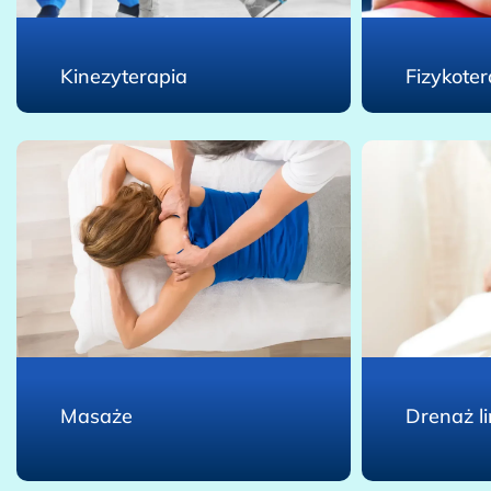
Kinezyterapia
Fizykoter
Masaże
Drenaż l