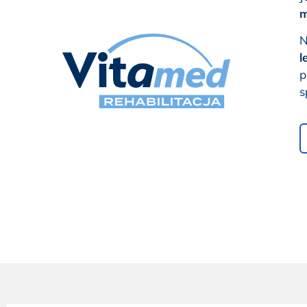
m
N
l
p
s