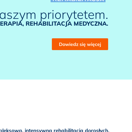
aszym priorytetem.
TERAPIA, REHABILITACJA MEDYCZNA.​
Dowiedz się więcej
leksową, intensywną rehabilitacją dorosłych,